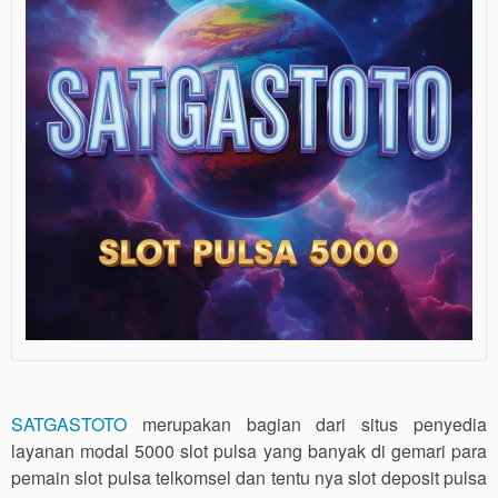
SATGASTOTO
merupakan bagian dari situs penyedia
layanan modal 5000 slot pulsa yang banyak di gemari para
pemain slot pulsa telkomsel dan tentu nya slot deposit pulsa